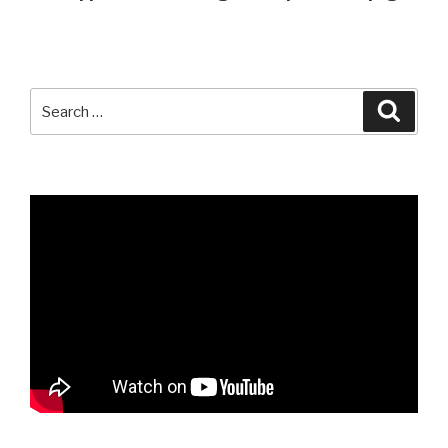
Search
Searc
for: