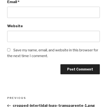
Email
*
Website
Save my name, email, and website in this browser for
the next time I comment.
Post
Previous
PREVIOUS
navigation
Post
cropped-intertidal-logo-transparente-1.png