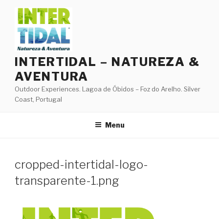
Skip
to
content
INTERTIDAL – NATUREZA &
AVENTURA
Outdoor Experiences. Lagoa de Óbidos – Foz do Arelho. Silver
Coast, Portugal
Menu
cropped-intertidal-logo-
transparente-1.png