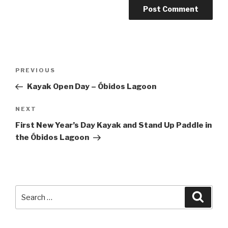
Post
Previous
PREVIOUS
navigation
Post
Kayak Open Day – Óbidos Lagoon
Next
NEXT
Post
First New Year’s Day Kayak and Stand Up Paddle in
the Óbidos Lagoon
Search
Searc
for: