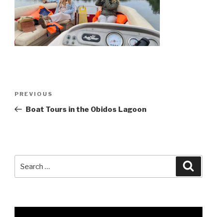
Post
Previous
PREVIOUS
navigation
Post
Boat Tours in the Obidos Lagoon
Search
Searc
for: