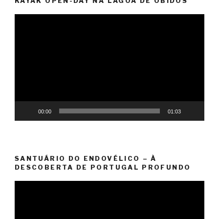
KAYAK OPEN-DAY NA LAGOA DE ÓBIDOS
Video
Player
00:00
01:03
SANTUÁRIO DO ENDOVÉLICO – À
DESCOBERTA DE PORTUGAL PROFUNDO
Video
Player