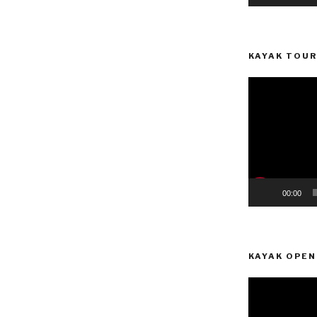
KAYAK TOUR
Reprodutor
de
vídeo
00:00
KAYAK OPEN
Reprodutor
de
vídeo