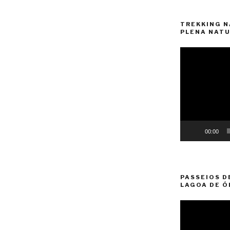
TREKKING N
PLENA NATU
Reprodutor
de
vídeo
00:00
PASSEIOS D
LAGOA DE Ó
Reprodutor
de
vídeo