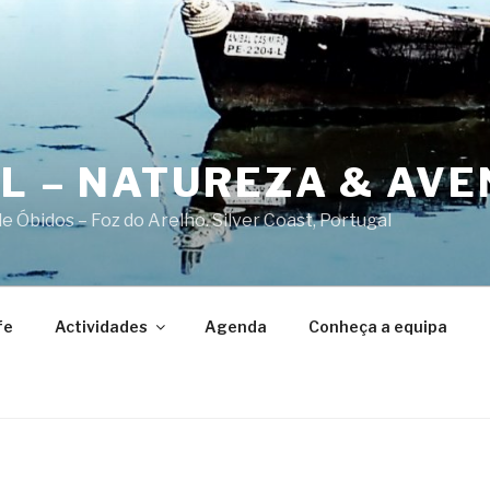
AL – NATUREZA & AV
 Óbidos – Foz do Arelho. Silver Coast, Portugal
fe
Actividades
Agenda
Conheça a equipa