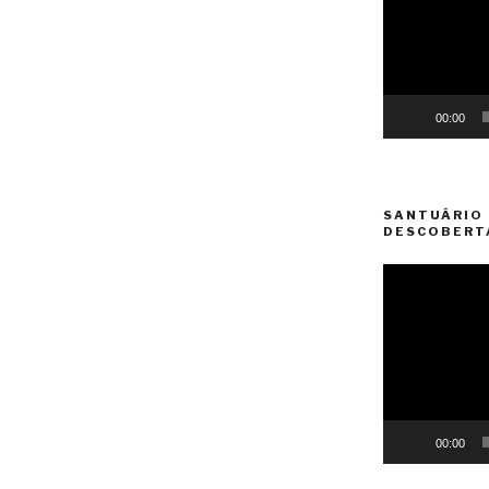
00:00
SANTUÁRIO 
DESCOBERT
Reprodutor
de
vídeo
00:00