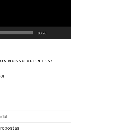
00:26
DOS NOSSO CLIENTES!
idal
propostas