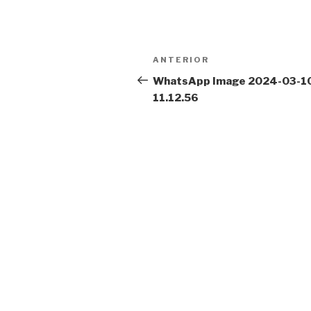
Navegação
Conteúdo
ANTERIOR
de
anterior
WhatsApp Image 2024-03-10
11.12.56
artigos