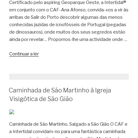
Certificado pelo aspiring Geoparque Oeste, a Intertidal®
em conjunto com o CAF-Ana Afonso, convida-vos a vir às
arribas de Salir do Porto descobrir algumas das menos
conhecidas jazidas de icnofósseis de Portugal (pegadas
de dinossauros), onde muitos dos seus segredos estão
ainda por revelar… Propomos-lhe uma actividade onde …
“Rota
Continuar a ler
dos
Dinossauros.
À
descoberta
Caminhada de São Martinho à Igreja
do
Jurássico
Visigótica de São Gião
em
Salir
do
Caminhada de São Martinho, Salgado a São Gião O CAF e
Porto”
a Intertidal convidam-no para uma fantástica caminhada