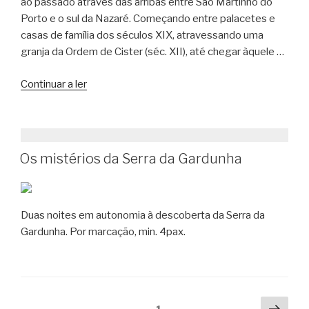
ao passado através das arribas entre São Martinho do
Porto e o sul da Nazaré. Começando entre palacetes e
casas de família dos séculos XIX, atravessando uma
granja da Ordem de Cister (séc. XII), até chegar àquele …
“Caminhada
Continuar a ler
de
São
Martinho
à
Os mistérios da Serra da Gardunha
Igreja
Visigótica
de
Duas noites em autonomia à descoberta da Serra da
São
Gardunha. Por marcação, min. 4pax.
Gião”
Paginação
Pági