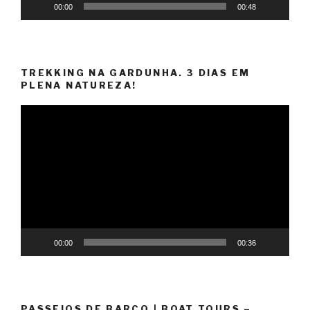
00:00
00:48
TREKKING NA GARDUNHA. 3 DIAS EM
PLENA NATUREZA!
Reprodutor
de
vídeo
00:00
00:36
PASSEIOS DE BARCO | BOAT TOURS –