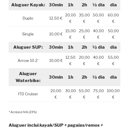
Aluguer Kayak:
30min
1h
2h
½ dia
dia
20,00
35,00
50,00
60,00
Duplo
12,50 €
€
€
€
€
15,00
25,00
40,00
50,00
Single
10,00 €
€
€
€
€
Aluguer SUP:
30min
1h
2h
½ dia
dia
12,50
20,00
40,00
55,00
Arrow 10.2´
10,00 €
€
€
€
€
Aluguer
30min
1h
2h
½ dia
dia
Waterbike:
20,00
30,00
55,00
75,00
100,00
ITD Cruiser
€
€
€
€
€
* Acresce IVA (23%)
Aluguer inclui
kayak/SUP + pagaias/remos +