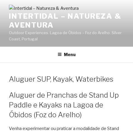
Saltar
para
INTERTIDAL – NATUREZA &
o
AVENTURA
conteúdo
Outdoor Experiences. Lagoa de Óbidos – Foz do Arelho. Silver
Coast, Portugal
Menu
Aluguer SUP, Kayak, Waterbikes
Aluguer de Pranchas de Stand Up
Paddle e Kayaks na Lagoa de
Óbidos (Foz do Arelho)
Venha experimentar ou praticar a modalidade de Stand