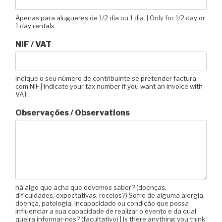
Apenas para alugueres de 1/2 dia ou 1 dia. | Only for 1/2 day or
1 day rentals.
NIF / VAT
Indique o seu número de contribuinte se pretender factura
com NIF | Indicate your tax number if you want an invoice with
VAT
Observações / Observations
há algo que acha que devemos saber? (doenças,
dificuldades, expectativas, receios?) Sofre de alguma alergia,
doença, patologia, incapacidade ou condição que possa
influenciar a sua capacidade de realizar o evento e da qual
queira informar-nos? (facultativo) | Is there anything you think