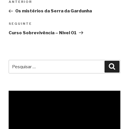
Conteúdo
ANTERIOR
de
anterior
Os mistérios da Serra da Gardunha
artigos
Conteúdo
SEGUINTE
seguinte
Curso Sobrevivência – Nível 01
Pesquisar
Pesqu
por: