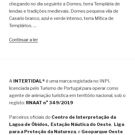
chegando no dia seguinte a Dornes, terra Templária de
lendas e tradições medievais. Dornes pequena vila de
Casario branco, azul e verde intenso, terra Mítica de
Templários. …
“A
Continuar a ler
Terra
Mítica
dos
Templários
–
A
INTERTIDAL®
é uma marca registada no INPI,
Tour
licenciada pelo Turismo de Portugal para operar como
em
agente de animação turística em território nacional, sob o
kayak.”
registo:
RNAAT n° 349/2019
Parceiros oficiais do
Centro de Interpretação da
Lagoa de Óbidos, Estação Náutica do Oeste
,
Liga
para a Proteção da Natureza
, e
Geoparque Oeste