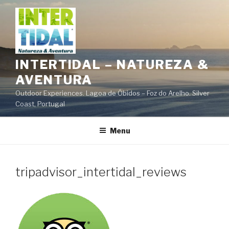
Saltar
para
o
conteúdo
INTERTIDAL – NATUREZA &
AVENTURA
Outdoor Experiences. Lagoa de Óbidos – Foz do Arelho. Silver
Coast, Portugal
Menu
tripadvisor_intertidal_reviews