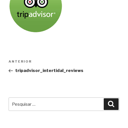
Navegação
Conteúdo
ANTERIOR
de
anterior
tripadvisor_intertidal_reviews
artigos
Pesquisar
Pesqu
por: