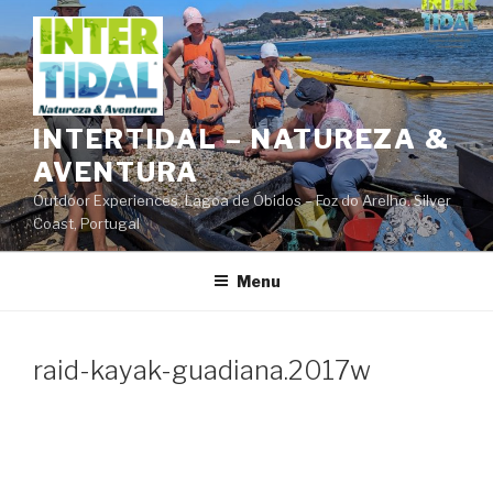
Saltar
para
o
conteúdo
INTERTIDAL – NATUREZA &
AVENTURA
Outdoor Experiences. Lagoa de Óbidos – Foz do Arelho. Silver
Coast, Portugal
Menu
raid-kayak-guadiana.2017w