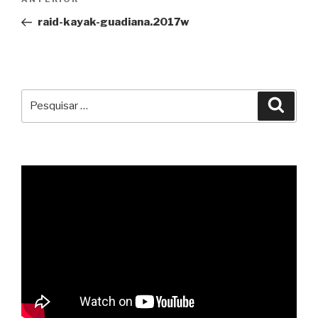
Conteúdo
de
anterior
raid-kayak-guadiana.2017w
artigos
Pesquisar
Pesqu
por: