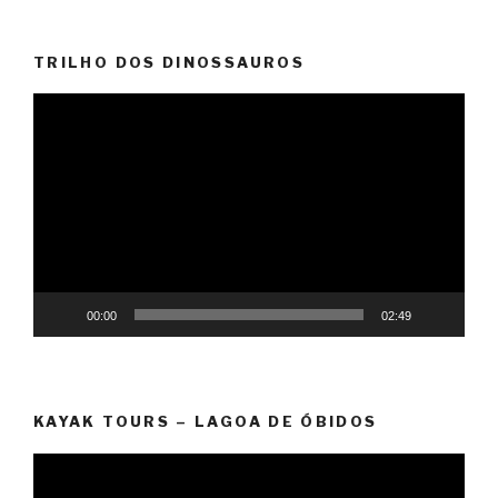
TRILHO DOS DINOSSAUROS
Reprodutor
de
vídeo
00:00
02:49
KAYAK TOURS – LAGOA DE ÓBIDOS
Reprodutor
de