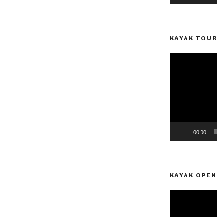
KAYAK TOUR
Reprodutor
de
vídeo
00:00
KAYAK OPEN
Reprodutor
de
vídeo