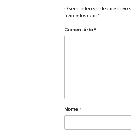
O seu endereço de email não s
marcados com
*
Comentário
*
Nome
*