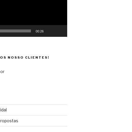
00:26
DOS NOSSO CLIENTES!
idal
propostas