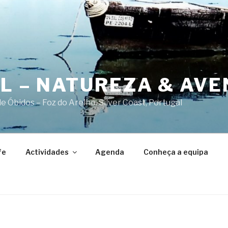
AL – NATUREZA & AV
 Óbidos – Foz do Arelho. Silver Coast, Portugal
fe
Actividades
Agenda
Conheça a equipa