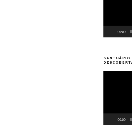
00:00
SANTUÁRIO 
DESCOBERT
Reprodutor
de
vídeo
00:00