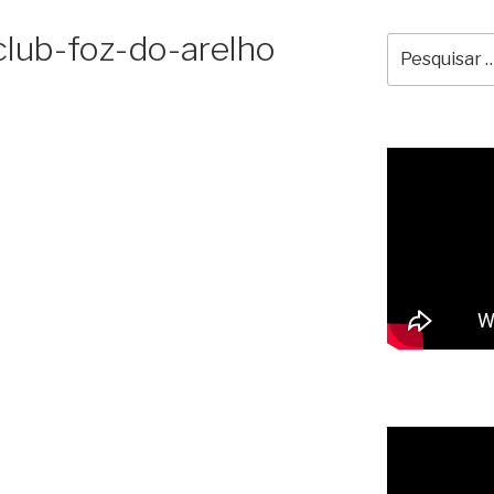
club-foz-do-arelho
Pesquisar
por: