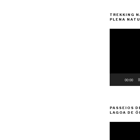
TREKKING N
PLENA NATU
Reprodutor
de
vídeo
00:00
PASSEIOS D
LAGOA DE Ó
Reprodutor
de
vídeo