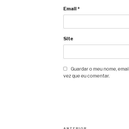
Email
*
Site
Guardar o meu nome, email
vez que eu comentar.
Navegação
ANTERIOR