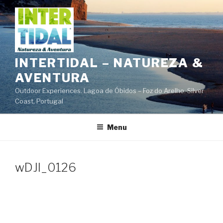
Saltar
para
o
conteúdo
INTERTIDAL – NATUREZA &
AVENTURA
Outdoor Experiences. Lagoa de Óbidos – Foz do Arelho. Silver
Coast, Portugal
Menu
wDJI_0126