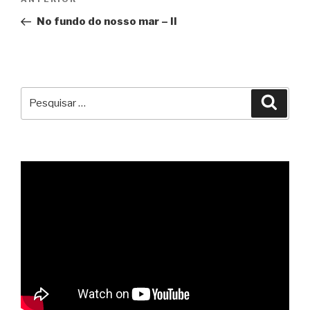
Conteúdo
de
anterior
No fundo do nosso mar – II
artigos
Pesquisar
Pesqu
por: