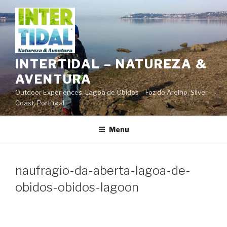
Saltar
para
o
conteúdo
INTERTIDAL – NATUREZA &
AVENTURA
Outdoor Experiences. Lagoa de Óbidos – Foz do Arelho. Silver
Coast, Portugal
Menu
naufragio-da-aberta-lagoa-de-
obidos-obidos-lagoon