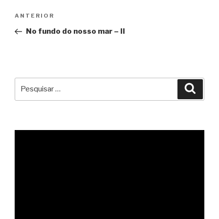
Navegação
Conteúdo
ANTERIOR
de
anterior
No fundo do nosso mar – II
artigos
Pesquisar
Pesqu
por: