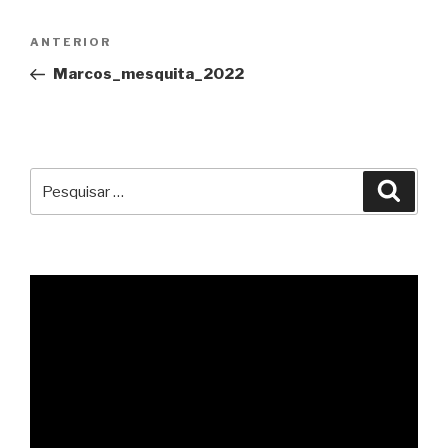
Navegação
Conteúdo
ANTERIOR
de
anterior
Marcos_mesquita_2022
artigos
Pesquisar
Pesqu
por: