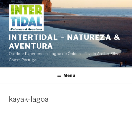
Saltar
para
o
conteúdo
INTERTIDAL – NATUREZA &
AVENTURA
Outdoor Experiences. Lagoa de Óbidos – Foz do Arelho. Silver
Coast, Portugal
Menu
kayak-lagoa