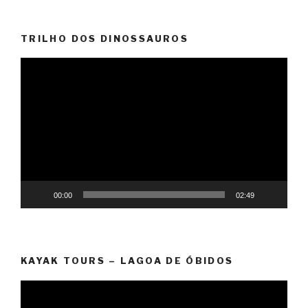
TRILHO DOS DINOSSAUROS
Reprodutor
de
vídeo
00:00
02:49
KAYAK TOURS – LAGOA DE ÓBIDOS
Reprodutor
de