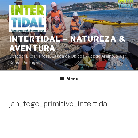
Saltar
para
o
conteúdo
INTERTIDAL – NATUREZA &
AVENTURA
Outdoor Experiences. Lagoa de Óbidos – Foz do Arelho. Silver
Coast, Portugal
Menu
jan_fogo_primitivo_intertidal