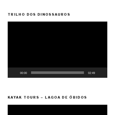
TRILHO DOS DINOSSAUROS
Reprodutor
de
vídeo
00:00
02:49
KAYAK TOURS – LAGOA DE ÓBIDOS
Reprodutor
de