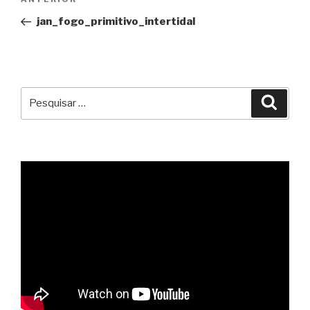
Conteúdo
de
anterior
jan_fogo_primitivo_intertidal
artigos
Pesquisar
Pesqu
por: