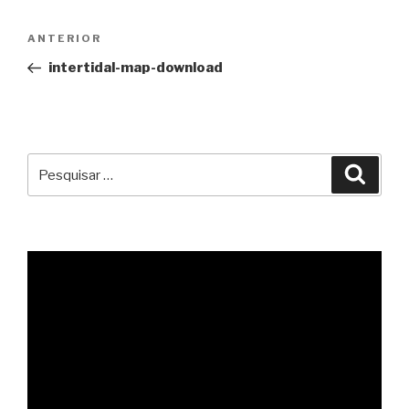
Navegação
Conteúdo
ANTERIOR
de
anterior
intertidal-map-download
artigos
Pesquisar
Pesqu
por: