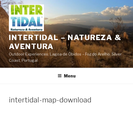
Saltar
para
o
conteúdo
INTERTIDAL – NATUREZA &
AVENTURA
Outdoor Experiences. Lagoa de Óbidos – Foz do Arelho. Silver
Coast, Portugal
Menu
intertidal-map-download