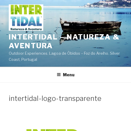
Saltar
para
o
conteúdo
INTERTIDAL – NATUREZA &
AVENTURA
Outdoor Experiences. Lagoa de Óbidos – Foz do Arelho. Silver
Coast, Portugal
Menu
intertidal-logo-transparente