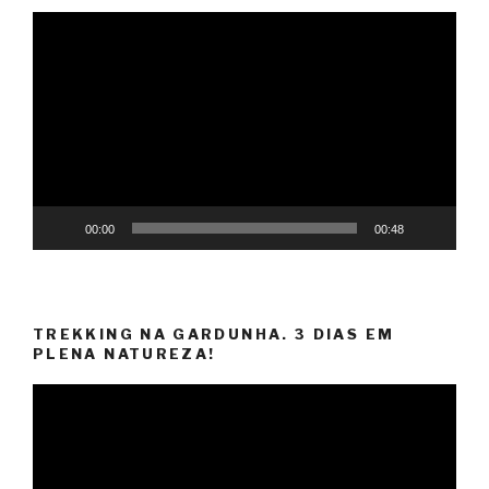
Reprodutor
de
vídeo
00:00
00:48
TREKKING NA GARDUNHA. 3 DIAS EM
PLENA NATUREZA!
Reprodutor
de
vídeo