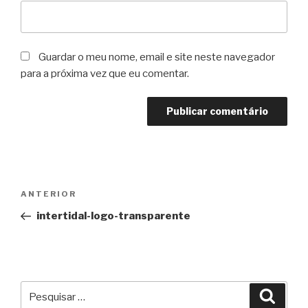
Guardar o meu nome, email e site neste navegador
para a próxima vez que eu comentar.
Navegação
Conteúdo
ANTERIOR
de
anterior
intertidal-logo-transparente
artigos
Pesquisar
Pesqu
por: