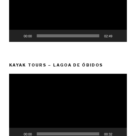
00:00
02:49
KAYAK TOURS – LAGOA DE ÓBIDOS
Reprodutor
de
vídeo
00:00
00:32