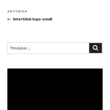
Navegação
Conteúdo
ANTERIOR
de
anterior
intertidal-logo-small
artigos
Pesquisar
Pesqu
por: