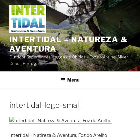
Saltar
para
o
conteúdo
INTERTIDAL – NATUREZA &
AVENTURA
Outdoor Experiences. Lagoa de Óbidos – Foz do Arelho. Silver
Coast, Portugal
Menu
intertidal-logo-small
Intertidal – Natireza & Aventura, Foz do Arelho