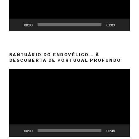
00:00
01:03
SANTUÁRIO DO ENDOVÉLICO – À
DESCOBERTA DE PORTUGAL PROFUNDO
Reprodutor
de
vídeo
00:00
00:48