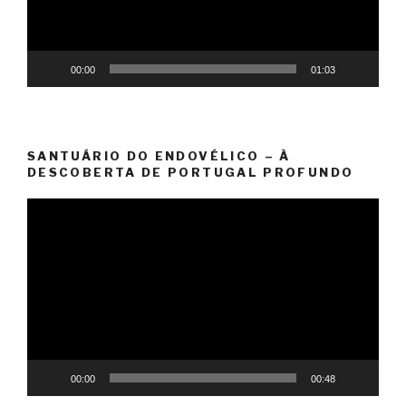
00:00
01:03
SANTUÁRIO DO ENDOVÉLICO – À
DESCOBERTA DE PORTUGAL PROFUNDO
Reprodutor
de
vídeo
00:00
00:48