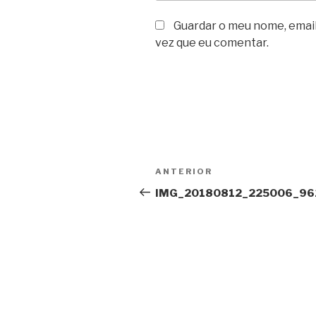
Guardar o meu nome, email
vez que eu comentar.
Navegação
Conteúdo
ANTERIOR
de
anterior
IMG_20180812_225006_96
artigos