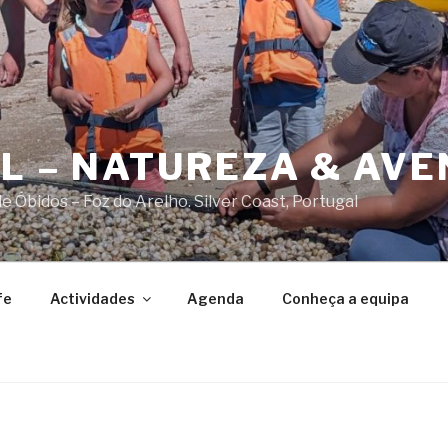
AL – NATUREZA & AV
 Óbidos – Foz do Arelho. Silver Coast, Portugal
fe
Actividades
Agenda
Conheça a equipa