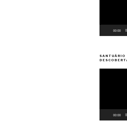
00:00
SANTUÁRIO 
DESCOBERT
Reprodutor
de
vídeo
00:00