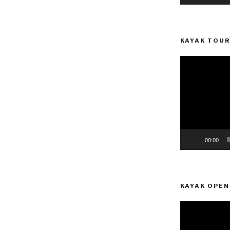
KAYAK TOUR
Reprodutor
de
vídeo
00:00
KAYAK OPEN
Reprodutor
de
vídeo