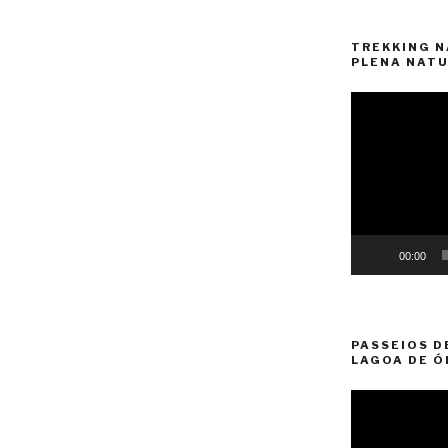
TREKKING N
PLENA NATU
Reprodutor
de
vídeo
00:00
PASSEIOS D
LAGOA DE Ó
Reprodutor
de
vídeo