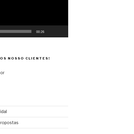
00:26
DOS NOSSO CLIENTES!
idal
propostas