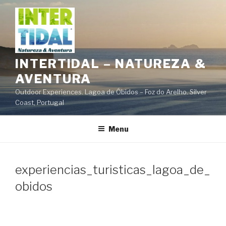
Saltar
para
o
conteúdo
INTERTIDAL – NATUREZA &
AVENTURA
Outdoor Experiences. Lagoa de Óbidos – Foz do Arelho. Silver
Coast, Portugal
Menu
experiencias_turisticas_lagoa_de_
obidos