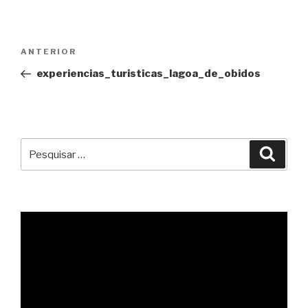
Navegação
Conteúdo
ANTERIOR
de
anterior
experiencias_turisticas_lagoa_de_obidos
artigos
Pesquisar
Pesqu
por: