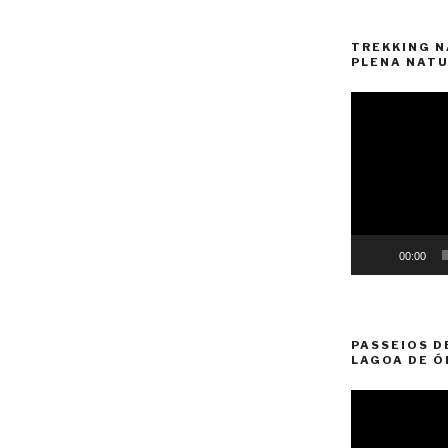
TREKKING N
PLENA NATU
Reprodutor
de
vídeo
00:00
PASSEIOS D
LAGOA DE Ó
Reprodutor
de
vídeo