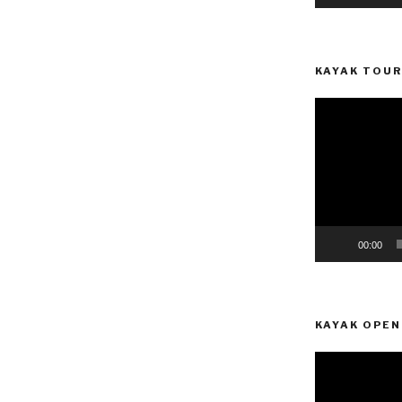
KAYAK TOUR
Reprodutor
de
vídeo
00:00
KAYAK OPEN
Reprodutor
de
vídeo