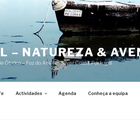
AL – NATUREZA & AV
 Óbidos – Foz do Arelho. Silver Coast, Portugal
fe
Actividades
Agenda
Conheça a equipa