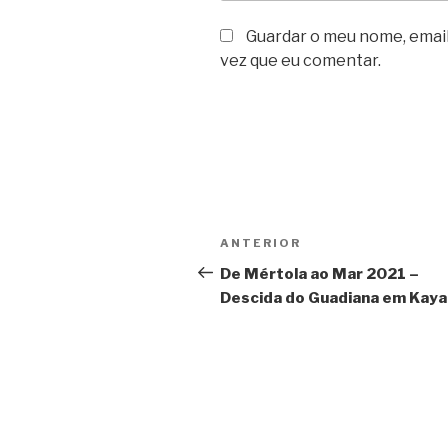
Guardar o meu nome, email
vez que eu comentar.
Navegação
Conteúdo
ANTERIOR
de
anterior
De Mértola ao Mar 2021 –
Descida do Guadiana em Kay
artigos