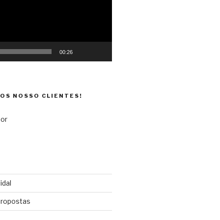
00:26
DOS NOSSO CLIENTES!
idal
propostas