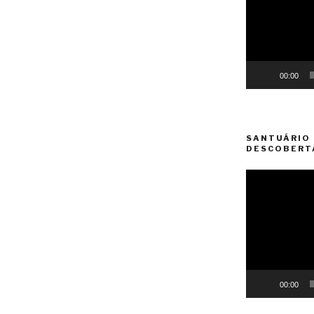
00:00
SANTUÁRIO 
DESCOBERT
Reprodutor
de
vídeo
00:00