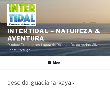
Saltar
para
o
conteúdo
INTERTIDAL – NATUREZA &
AVENTURA
Outdoor Experiences. Lagoa de Óbidos – Foz do Arelho. Silver
Coast, Portugal
Menu
descida-guadiana-kayak