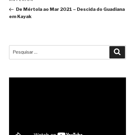
Conteúdo
de
anterior
De Mértola ao Mar 2021 – Descida do Guadiana
artigos
em Kayak
Pesquisar
Pesqu
por: