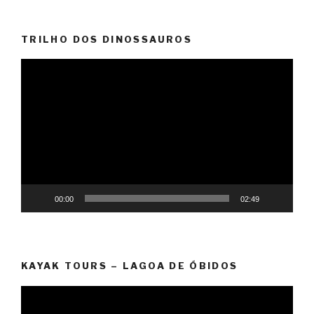
TRILHO DOS DINOSSAUROS
Reprodutor
de
vídeo
00:00
02:49
KAYAK TOURS – LAGOA DE ÓBIDOS
Reprodutor
de