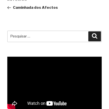
Conteúdo
de
anterior
Caminhada dos Afectos
artigos
Pesquisar
Pesqu
por: