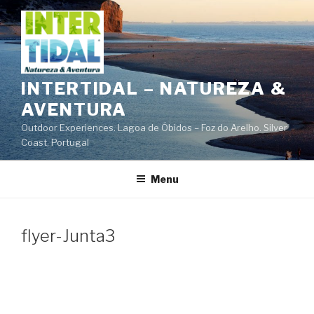
Saltar
para
o
conteúdo
INTERTIDAL – NATUREZA &
AVENTURA
Outdoor Experiences. Lagoa de Óbidos – Foz do Arelho. Silver
Coast, Portugal
Menu
flyer-Junta3