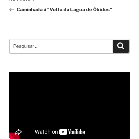
Conteúdo
de
anterior
Caminhada à “Volta da Lagoa de Óbidos”
artigos
Pesquisar
Pesqu
por: