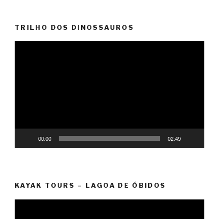
TRILHO DOS DINOSSAUROS
Reprodutor
de
vídeo
00:00
02:49
KAYAK TOURS – LAGOA DE ÓBIDOS
Reprodutor
de