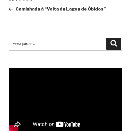
Conteúdo
de
anterior
Caminhada à “Volta da Lagoa de Óbidos”
artigos
Pesquisar
Pesqu
por: