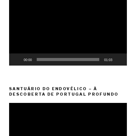
Reprodutor
de
vídeo
00:00
01:03
SANTUÁRIO DO ENDOVÉLICO – À
DESCOBERTA DE PORTUGAL PROFUNDO
Reprodutor
de
vídeo