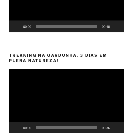
00:00
00:48
TREKKING NA GARDUNHA. 3 DIAS EM
PLENA NATUREZA!
Reprodutor
de
vídeo
00:00
00:36