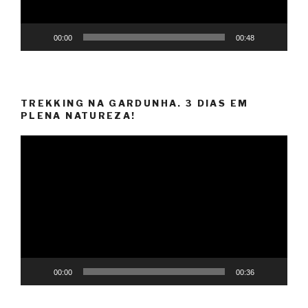
00:00
00:48
TREKKING NA GARDUNHA. 3 DIAS EM
PLENA NATUREZA!
Reprodutor
de
vídeo
00:00
00:36