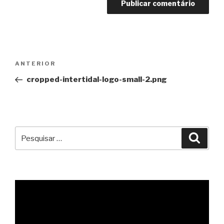
Navegação
Conteúdo
ANTERIOR
de
anterior
cropped-intertidal-logo-small-2.png
artigos
Pesquisar
Pesqu
por: