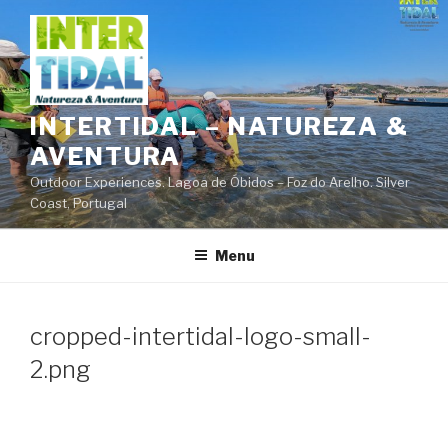
Saltar
para
o
conteúdo
INTERTIDAL – NATUREZA &
AVENTURA
Outdoor Experiences. Lagoa de Óbidos – Foz do Arelho. Silver
Coast, Portugal
Menu
cropped-intertidal-logo-small-
2.png