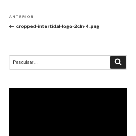
Navegação
Conteúdo
ANTERIOR
de
anterior
cropped-intertidal-logo-2cln-4.png
artigos
Pesquisar
Pesqu
por: