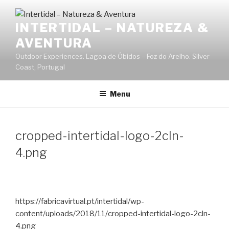
Saltar
para
INTERTIDAL – NATUREZA &
o
AVENTURA
conteúdo
Outdoor Experiences. Lagoa de Óbidos – Foz do Arelho. Silver
Coast, Portugal
Menu
cropped-intertidal-logo-2cln-
4.png
https://fabricavirtual.pt/intertidal/wp-
content/uploads/2018/11/cropped-intertidal-logo-2cln-
4.png