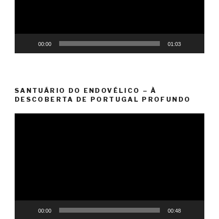
00:00
01:03
SANTUÁRIO DO ENDOVÉLICO – À
DESCOBERTA DE PORTUGAL PROFUNDO
Reprodutor
de
vídeo
00:00
00:48