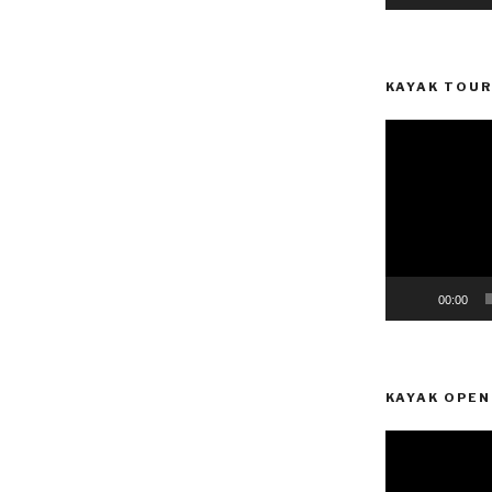
KAYAK TOUR
Reprodutor
de
vídeo
00:00
KAYAK OPEN
Reprodutor
de
vídeo