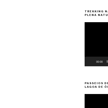
TREKKING N
PLENA NATU
Reprodutor
de
vídeo
00:00
PASSEIOS D
LAGOA DE Ó
Reprodutor
de
vídeo