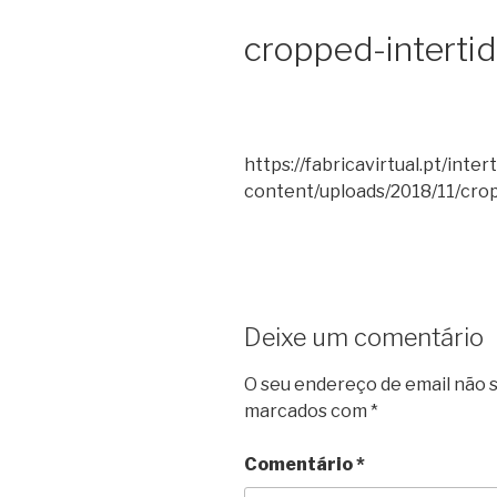
cropped-intertid
https://fabricavirtual.pt/inter
content/uploads/2018/11/crop
Deixe um comentário
O seu endereço de email não s
marcados com
*
Comentário
*