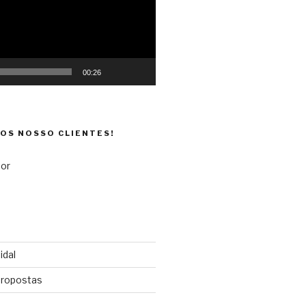
00:26
DOS NOSSO CLIENTES!
idal
propostas