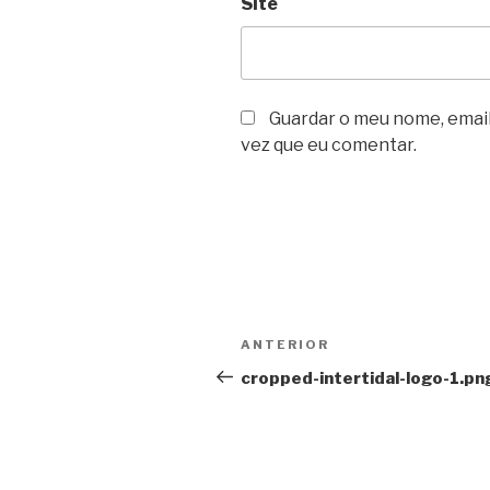
Site
Guardar o meu nome, email
vez que eu comentar.
Navegação
Conteúdo
ANTERIOR
de
anterior
cropped-intertidal-logo-1.pn
artigos