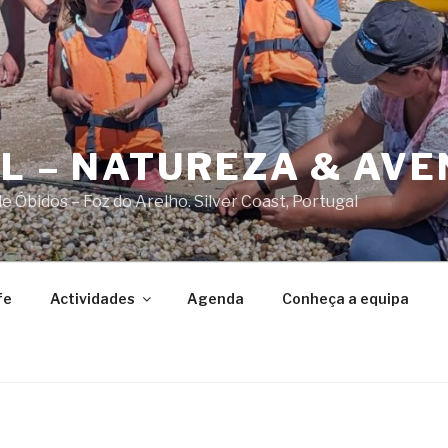
AL – NATUREZA & AV
 Óbidos – Foz do Arelho. Silver Coast, Portugal
fe
Actividades
Agenda
Conheça a equipa