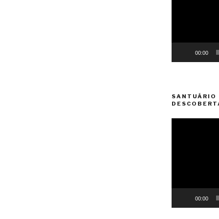
00:00
SANTUÁRIO 
DESCOBERT
Reprodutor
de
vídeo
00:00