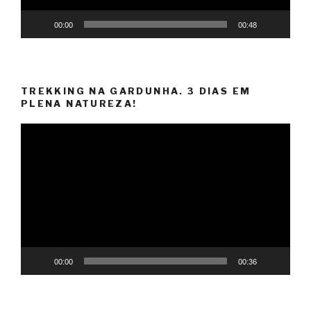
00:00
00:48
TREKKING NA GARDUNHA. 3 DIAS EM
PLENA NATUREZA!
Reprodutor
de
vídeo
00:00
00:36