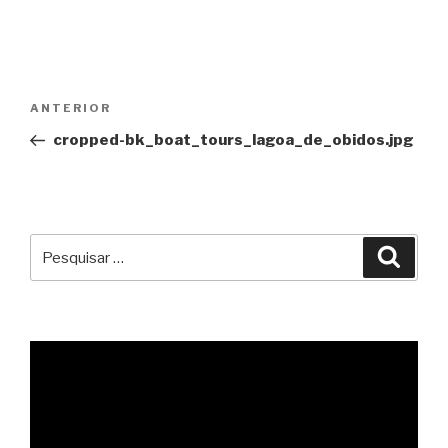
Navegação
Conteúdo
ANTERIOR
de
anterior
cropped-bk_boat_tours_lagoa_de_obidos.jpg
artigos
Pesquisar
Pesqu
por: