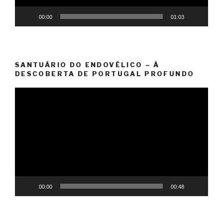
00:00
01:03
SANTUÁRIO DO ENDOVÉLICO – À
DESCOBERTA DE PORTUGAL PROFUNDO
Reprodutor
de
vídeo
00:00
00:48