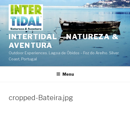
Saltar
para
o
conteúdo
INTERTIDAL – NATUREZA &
AVENTURA
Outdoor Experiences. Lagoa de Óbidos – Foz do Arelho. Silver
Coast, Portugal
Menu
cropped-Bateira.jpg