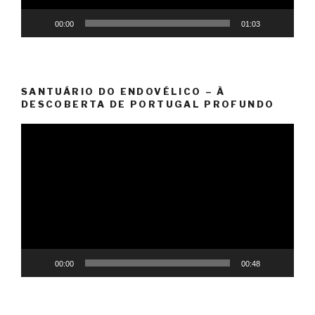
00:00
01:03
SANTUÁRIO DO ENDOVÉLICO – À
DESCOBERTA DE PORTUGAL PROFUNDO
Reprodutor
de
vídeo
00:00
00:48