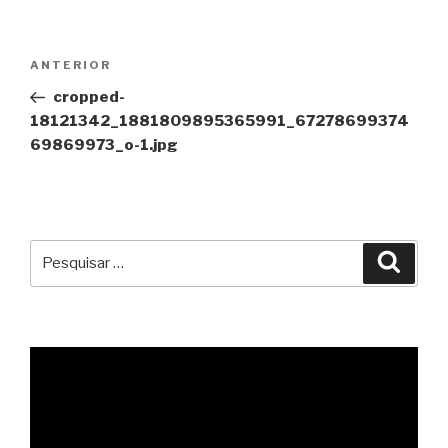
Navegação
Conteúdo
ANTERIOR
de
anterior
cropped-
artigos
18121342_1881809895365991_67278699374
69869973_o-1.jpg
Pesquisar
Pesqu
por: