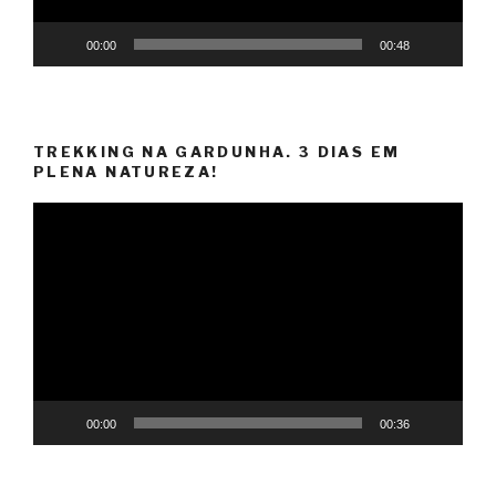
00:00
00:48
TREKKING NA GARDUNHA. 3 DIAS EM
PLENA NATUREZA!
Reprodutor
de
vídeo
00:00
00:36