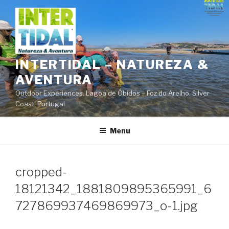
Saltar
para
o
conteúdo
INTERTIDAL – NATUREZA &
AVENTURA
Outdoor Experiences. Lagoa de Óbidos – Foz do Arelho. Silver
Coast, Portugal
Menu
cropped-
18121342_1881809895365991_6
727869937469869973_o-1.jpg