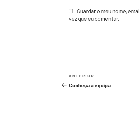
Guardar o meu nome, email
vez que eu comentar.
Navegação
Conteúdo
ANTERIOR
de
anterior
Conheça a equipa
artigos