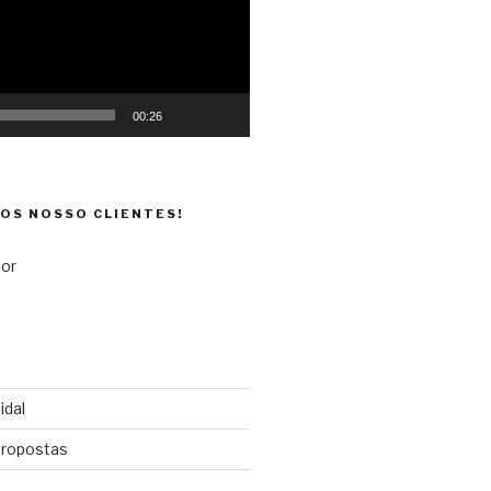
00:26
DOS NOSSO CLIENTES!
idal
propostas