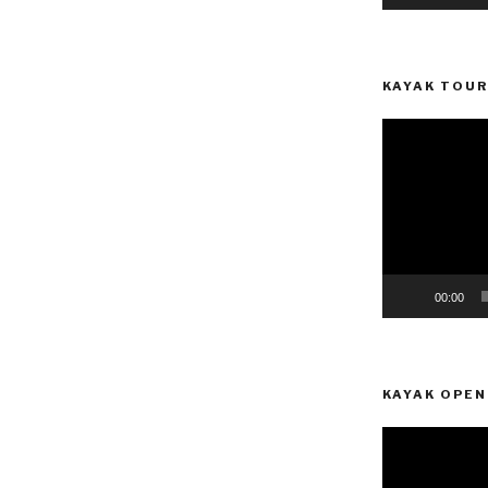
KAYAK TOUR
Reprodutor
de
vídeo
00:00
KAYAK OPEN
Reprodutor
de
vídeo