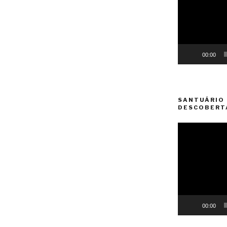
00:00
SANTUÁRIO 
DESCOBERT
Reprodutor
de
vídeo
00:00