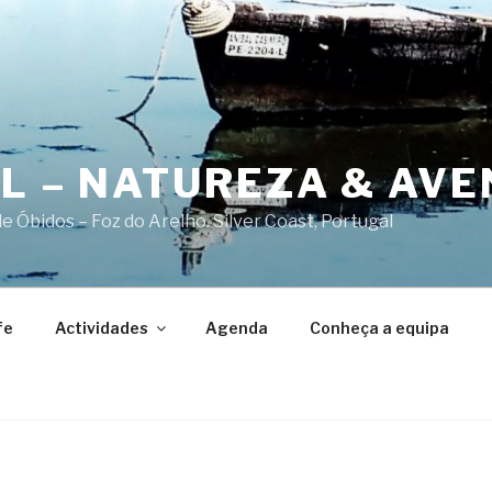
AL – NATUREZA & AV
 Óbidos – Foz do Arelho. Silver Coast, Portugal
fe
Actividades
Agenda
Conheça a equipa