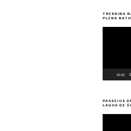
TREKKING N
PLENA NATU
Reprodutor
de
vídeo
00:00
PASSEIOS D
LAGOA DE Ó
Reprodutor
de
vídeo