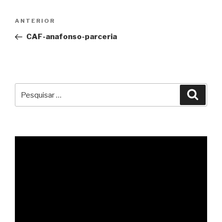
Navegação
Conteúdo
ANTERIOR
de
anterior
CAF-anafonso-parceria
artigos
Pesquisar
Pesqu
por: