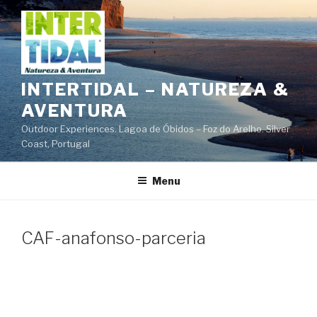
Saltar
para
o
conteúdo
INTERTIDAL – NATUREZA &
AVENTURA
Outdoor Experiences. Lagoa de Óbidos – Foz do Arelho. Silver
Coast, Portugal
Menu
CAF-anafonso-parceria