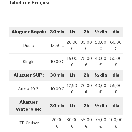
Tabela de Preços:
Aluguer Kayak:
30min
1h
2h
½ dia
dia
20,00
35,00
50,00
60,00
Duplo
12,50 €
€
€
€
€
15,00
25,00
40,00
50,00
Single
10,00 €
€
€
€
€
Aluguer SUP:
30min
1h
2h
½ dia
dia
12,50
20,00
40,00
55,00
Arrow 10.2´
10,00 €
€
€
€
€
Aluguer
30min
1h
2h
½ dia
dia
Waterbike:
20,00
30,00
55,00
75,00
100,00
ITD Cruiser
€
€
€
€
€