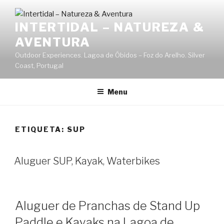
Saltar
para
INTERTIDAL – NATUREZA &
o
AVENTURA
conteúdo
Outdoor Experiences. Lagoa de Óbidos – Foz do Arelho. Silver
Coast, Portugal
Menu
ETIQUETA:
SUP
Aluguer SUP, Kayak, Waterbikes
Aluguer de Pranchas de Stand Up
Paddle e Kayaks na Lagoa de