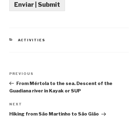
Enviar | Submit
CATEGORIES
ACTIVITIES
Post
Previous
PREVIOUS
navigation
Post
From Mértola to the sea. Descent of the
Guadiana river in Kayak or SUP
Next
NEXT
Post
Hiking from São Martinho to São Gião