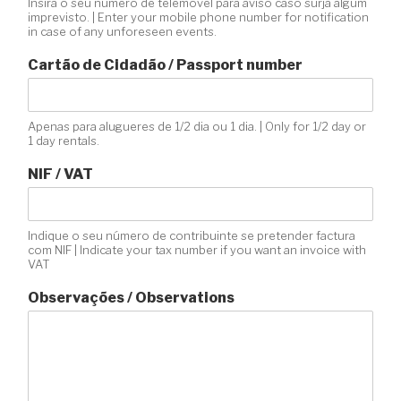
Insira o seu número de telemóvel para aviso caso surja algum
imprevisto. | Enter your mobile phone number for notification
in case of any unforeseen events.
Cartão de Cidadão / Passport number
Apenas para alugueres de 1/2 dia ou 1 dia. | Only for 1/2 day or
1 day rentals.
NIF / VAT
Indique o seu número de contribuinte se pretender factura
com NIF | Indicate your tax number if you want an invoice with
VAT
Observações / Observations