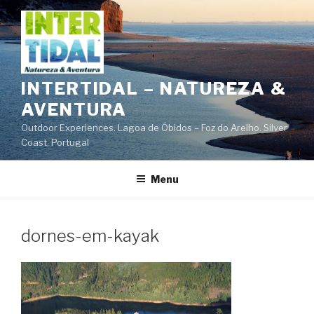
Saltar
para
o
conteúdo
INTERTIDAL – NATUREZA &
AVENTURA
Outdoor Experiences. Lagoa de Óbidos – Foz do Arelho. Silver
Coast, Portugal
Menu
dornes-em-kayak