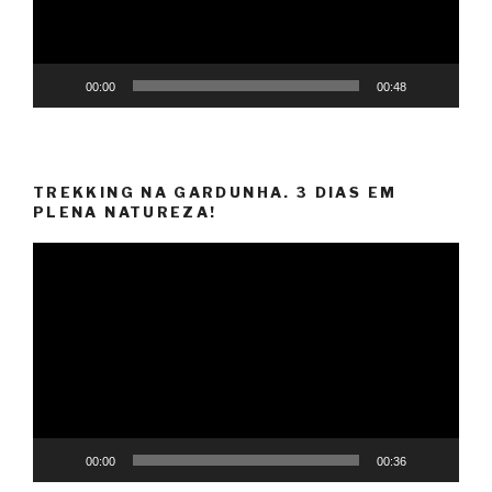
00:00
00:48
TREKKING NA GARDUNHA. 3 DIAS EM
PLENA NATUREZA!
Reprodutor
de
vídeo
00:00
00:36