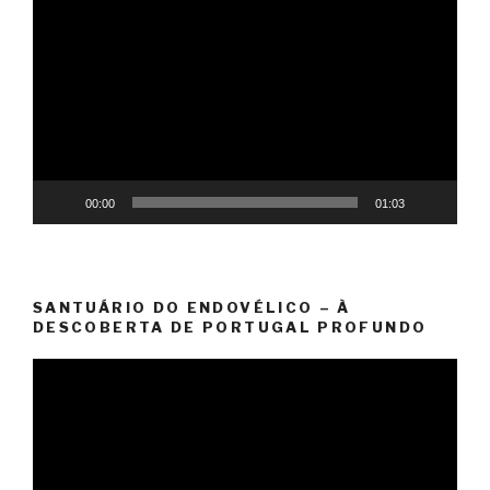
de
vídeo
00:00
01:03
SANTUÁRIO DO ENDOVÉLICO – À
DESCOBERTA DE PORTUGAL PROFUNDO
Reprodutor
de
vídeo