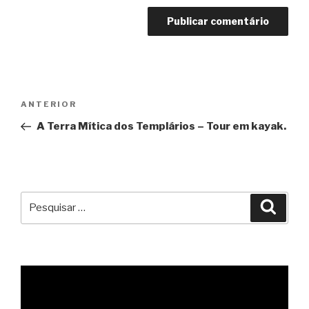
Navegação
Conteúdo
ANTERIOR
de
anterior
A Terra Mítica dos Templários – Tour em kayak.
artigos
Pesquisar
Pesqu
por: