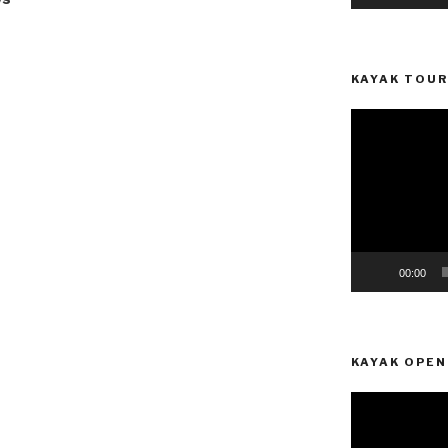
KAYAK TOUR
Reprodutor
de
vídeo
00:00
KAYAK OPEN
Reprodutor
de
vídeo