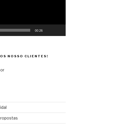
00:26
DOS NOSSO CLIENTES!
idal
propostas