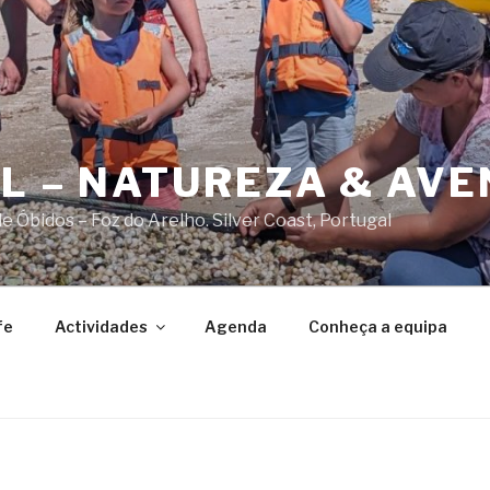
AL – NATUREZA & AV
 Óbidos – Foz do Arelho. Silver Coast, Portugal
fe
Actividades
Agenda
Conheça a equipa