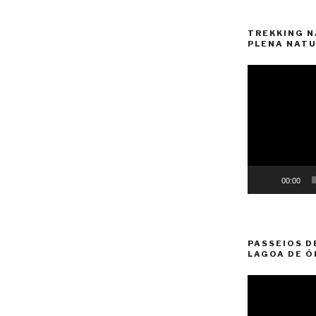
TREKKING N
PLENA NATU
Reprodutor
de
vídeo
00:00
PASSEIOS D
LAGOA DE Ó
Reprodutor
de
vídeo