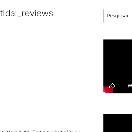
rtidal_reviews
Pesquisar
por:
erá publicado.
Campos obrigatórios