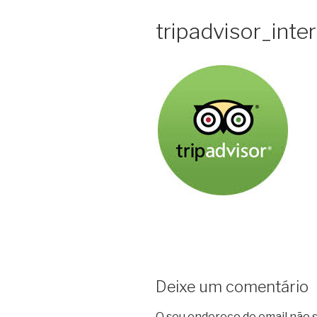
tripadvisor_inte
Deixe um comentário
O seu endereço de email não s