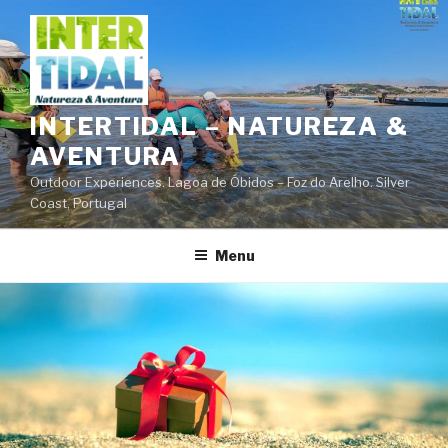
Saltar
para
o
conteúdo
INTERTIDAL – NATUREZA &
AVENTURA
Outdoor Experiences. Lagoa de Óbidos – Foz do Arelho. Silver
Coast, Portugal
Menu