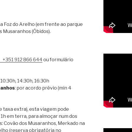
da Foz do Arelho (em frente ao parque
s Musaranhos (Óbidos).
+351 912 866 644
ou formulário
s 10:30h, 14:30h, 16:30h
ranhos
: por acordo prévio (min 4
e taxa extra), esta viagem pode
o 1h em terra, para almoçar num dos
os: Covão dos Musaranhos, Merkado na
elho (reserva obrigatória no