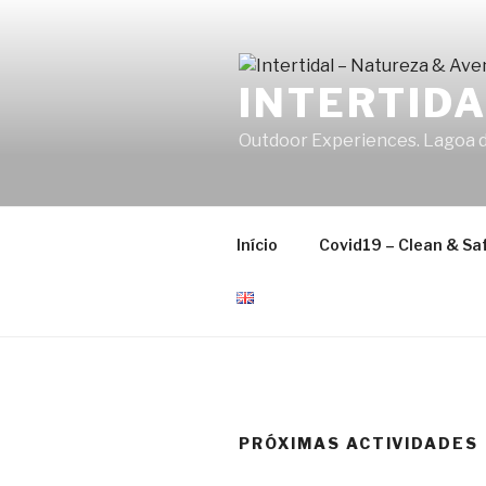
Saltar
para
o
INTERTID
conteúdo
Outdoor Experiences. Lagoa de
Início
Covid19 – Clean & Sa
PRÓXIMAS ACTIVIDADES