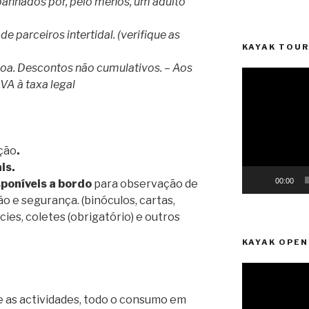
mpanhados por, pelo menos, um adulto
e parceiros intertidal. (verifique as
KAYAK TOUR
soa. Descontos não cumulativos. – Aos
Reprodutor
VA à taxa legal
de
vídeo
ção
.
is.
00:00
sponíveis a bordo
para observação de
ão e segurança. (binóculos, cartas,
cies, coletes (obrigatório) e outros
KAYAK OPEN
Reprodutor
de
e as actividades, todo o consumo em
vídeo