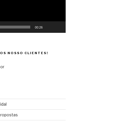
00:26
DOS NOSSO CLIENTES!
idal
propostas