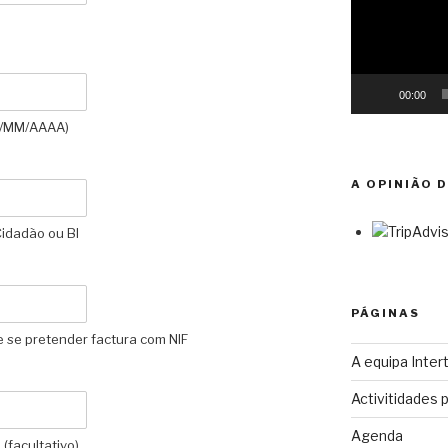
00:00
D//MM/AAAA)
A OPINIÃO 
Cidadão ou BI
PÁGINAS
e se pretender factura com NIF
A equipa Intert
Activitidades 
Agenda
(facultativo)