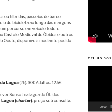
 ou híbridas, passeios de barco
o de bicicleta ao longo das margens
u um percurso em veiculo todo-o-
 ao Castelo Medieval de Óbidos e outros
 do Oeste, disponíveis mediante pedido
TRILHO DOS
Reprodutor
de
vídeo
 da Lagoa
(2h): 30€ Adultos. 12.5€
)
: ver
Sunset na lagoa de Óbidos
a Lagoa (
charter
)
. preço sob consulta.
00:00