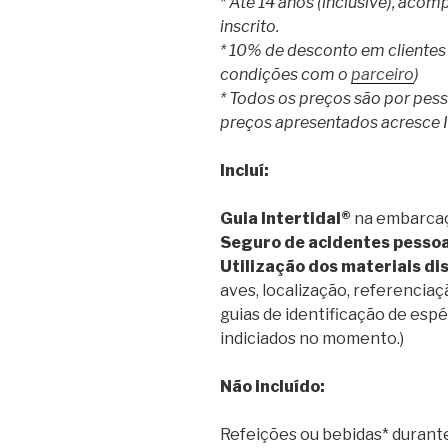
* Até 14 anos (inclusive), aco
inscrito.
* 10% de desconto em clientes d
condições com o
parceiro
)
* Todos os preços são por pes
preços apresentados acresce I
Incluí:
Guia Intertidal®
na embarca
Seguro de acidentes pessoa
Utilização dos materiais di
aves, localização, referenciaç
guias de identificação de espé
indiciados no momento.)
Não incluído:
Refeições ou bebidas* durant