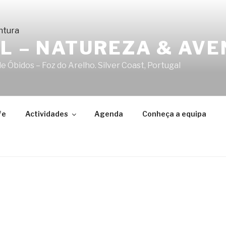
AL – NATUREZA & AV
 Óbidos – Foz do Arelho. Silver Coast, Portugal
fe
Actividades
Agenda
Conheça a equipa