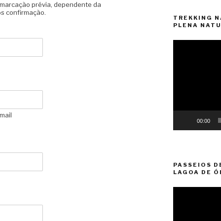
a marcação prévia, dependente da
ós confirmação.
TREKKING N
PLENA NATU
Reprodutor
de
vídeo
mail
00:00
PASSEIOS D
LAGOA DE Ó
Reprodutor
de
vídeo