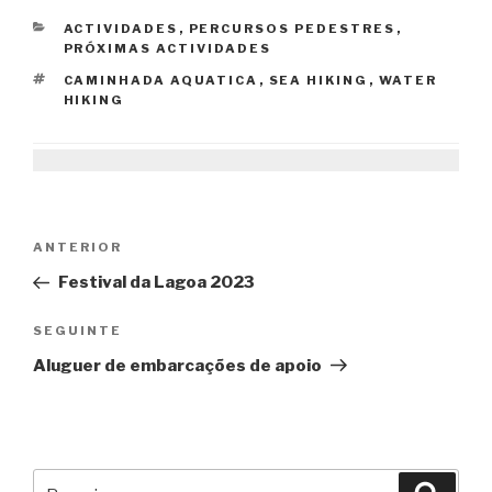
CATEGORIAS
ACTIVIDADES
,
PERCURSOS PEDESTRES
,
PRÓXIMAS ACTIVIDADES
ETIQUETAS
CAMINHADA AQUATICA
,
SEA HIKING
,
WATER
HIKING
Navegação
Conteúdo
ANTERIOR
de
anterior
Festival da Lagoa 2023
artigos
Conteúdo
SEGUINTE
seguinte
Aluguer de embarcações de apoio
Pesquisar
Pesqu