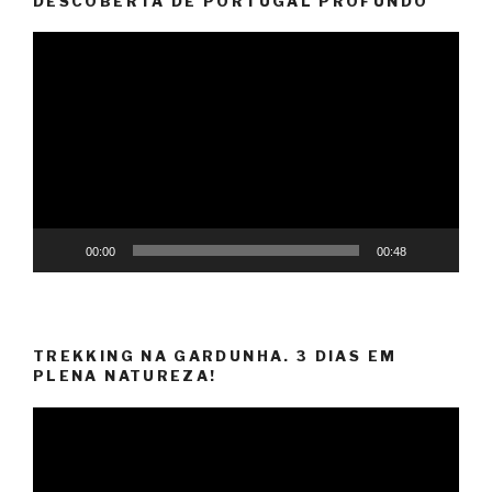
DESCOBERTA DE PORTUGAL PROFUNDO
Reprodutor
de
vídeo
00:00
00:48
TREKKING NA GARDUNHA. 3 DIAS EM
PLENA NATUREZA!
Reprodutor
de
vídeo