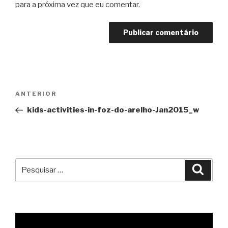
para a próxima vez que eu comentar.
Navegação
Conteúdo
ANTERIOR
de
anterior
kids-activities-in-foz-do-arelho-Jan2015_w
artigos
Pesquisar
Pesqu
por: