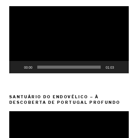
Reprodutor
de
vídeo
00:00
01:03
SANTUÁRIO DO ENDOVÉLICO – À
DESCOBERTA DE PORTUGAL PROFUNDO
Reprodutor
de
vídeo