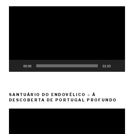
Reprodutor
de
vídeo
00:00
01:03
SANTUÁRIO DO ENDOVÉLICO – À
DESCOBERTA DE PORTUGAL PROFUNDO
Reprodutor
de
vídeo