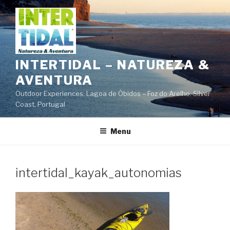
Saltar
para
o
conteúdo
INTERTIDAL – NATUREZA &
AVENTURA
Outdoor Experiences. Lagoa de Óbidos – Foz do Arelho. Silver
Coast, Portugal
Menu
intertidal_kayak_autonomias