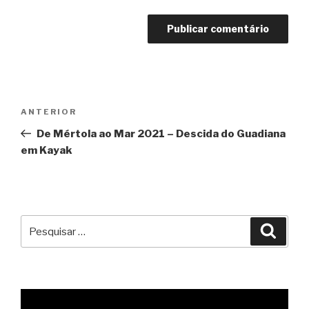
Navegação
Conteúdo
ANTERIOR
de
anterior
De Mértola ao Mar 2021 – Descida do Guadiana
artigos
em Kayak
Pesquisar
Pesqu
por: