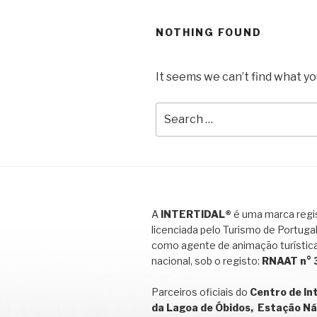
NOTHING FOUND
It seems we can’t find what yo
Search
for:
A
INTERTIDAL®
é uma marca regis
licenciada pelo Turismo de Portugal
como agente de animação turística
nacional, sob o registo:
RNAAT n°
Parceiros oficiais do
Centro de In
da Lagoa de Óbidos, Estação Ná