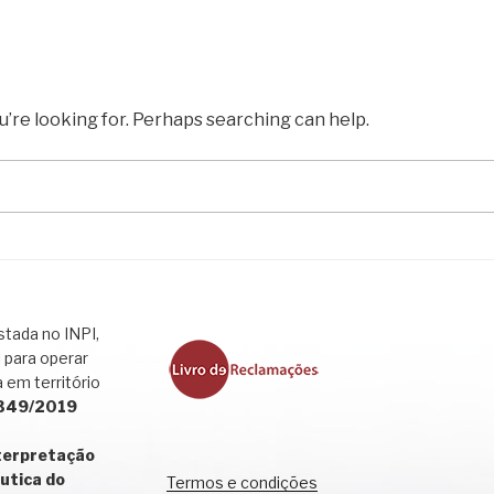
u’re looking for. Perhaps searching can help.
tada no INPI,
 para operar
 em território
 349/2019
terpretação
utica do
Termos e condições