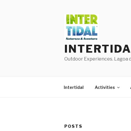
Skip
to
content
INTERTID
Outdoor Experiences. Lagoa de
Intertidal
Activities
POSTS