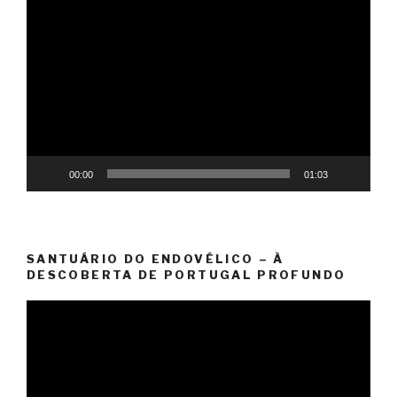
Reprodutor
de
vídeo
00:00
01:03
SANTUÁRIO DO ENDOVÉLICO – À
DESCOBERTA DE PORTUGAL PROFUNDO
Reprodutor
de
vídeo