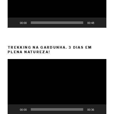
00:00
00:48
TREKKING NA GARDUNHA. 3 DIAS EM
PLENA NATUREZA!
Reprodutor
de
vídeo
00:00
00:36