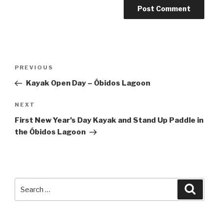
Post
Previous
PREVIOUS
navigation
Post
Kayak Open Day – Óbidos Lagoon
Next
NEXT
Post
First New Year’s Day Kayak and Stand Up Paddle in
the Óbidos Lagoon
Search
Searc
for: