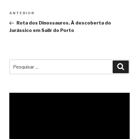
Navegação
Conteúdo
ANTERIOR
de
anterior
Rota dos Dinossauros. À descoberta do
artigos
Jurássico em Salir do Porto
Pesquisar
Pesqu
por: