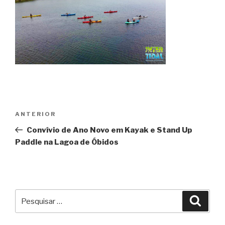
Navegação
Conteúdo
ANTERIOR
de
anterior
Convívio de Ano Novo em Kayak e Stand Up
artigos
Paddle na Lagoa de Óbidos
Pesquisar
Pesqu
por: