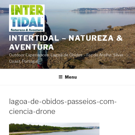
Saltar
para
o
conteúdo
INTERTIDAL – NATUREZA &
AVENTURA
Outdoor Experiences. Lagoa de Óbidos – Foz do Arelho. Silver
Coast, Portugal
Menu
lagoa-de-obidos-passeios-com-
ciencia-drone